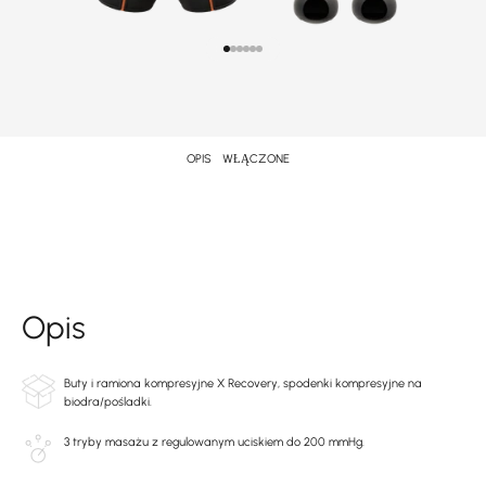
Przejdź do punktu 1
Przejdź do punktu 2
Przejdź do punktu 3
Przejdź do punktu 4
Przejdź do punktu 5
Przejdź do punktu 6
OPIS
WŁĄCZONE
Opis
Buty i ramiona kompresyjne X Recovery, spodenki kompresyjne na
biodra/pośladki.
3 tryby masażu z regulowanym uciskiem do 200 mmHg.