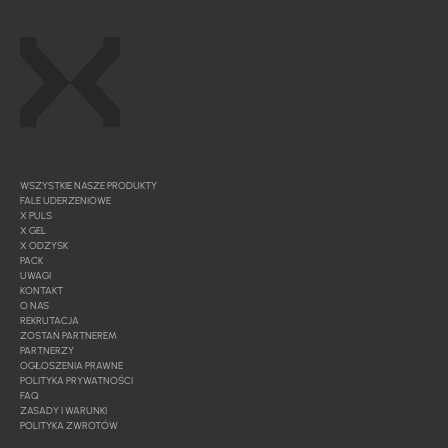
WSZYSTKIE NASZE PRODUKTY
FALE UDERZENIOWE
X PULS
X GEL
X ODZYSK
PACK
UWAGI
KONTAKT
O NAS
REKRUTACJA
ZOSTAŃ PARTNEREM
PARTNERZY
OGŁOSZENIA PRAWNE
POLITYKA PRYWATNOŚCI
FAQ
ZASADY I WARUNKI
POLITYKA ZWROTÓW