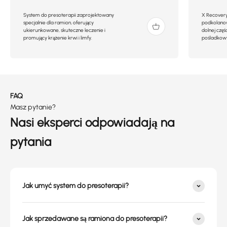
System do presoterapii zaprojektowany
X Recovery 
specjalnie dla ramion, oferujący
podkolano
ukierunkowane, skuteczne leczenie i
dolnej częśc
promujący krążenie krwi i limfy.
pośladkow
FAQ
Masz pytanie?
Nasi eksperci odpowiadają na
pytania
Jak umyć system do presoterapii?
Jak sprzedawane są ramiona do presoterapii?