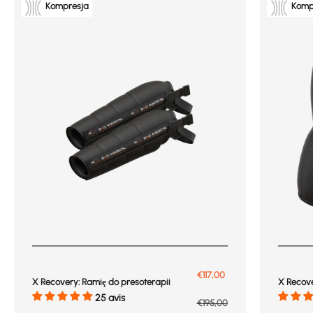
Kompresja
Komp
Prix de vente
€117,00
X Recovery: Ramię do presoterapii
X Recove
25 avis
Prix normal
€195,00