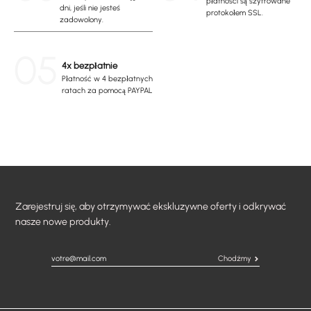
płatności są szyfrowane
dni, jeśli nie jesteś
protokołem SSL.
zadowolony.
05
4x bezpłatnie
Płatność w 4 bezpłatnych
ratach za pomocą PAYPAL
Zarejestruj się, aby otrzymywać ekskluzywne oferty i odkrywać
nasze nowe produkty.
Chodźmy