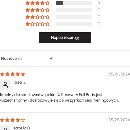
3
0
0
0
Napisz recenzję
Sort by
05/26/2024
Faisal J.
Idealny dla sportowców, pakiet X Recovery Full Body jest
wszechstronny i dostosowuje się do wszystkich sesji treningowych.
05/25/2024
Isabella D.