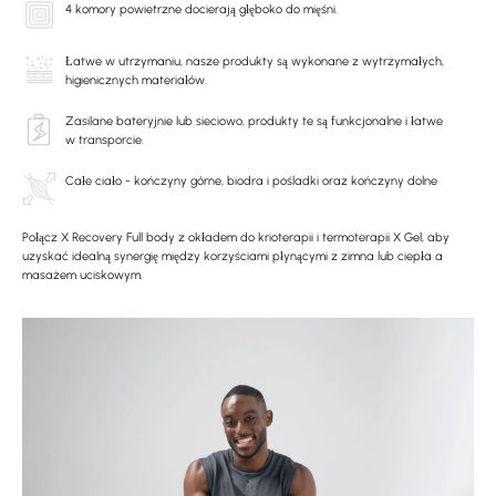
4 komory powietrzne docierają głęboko do mięśni.
Łatwe w utrzymaniu, nasze produkty są wykonane z wytrzymałych,
higienicznych materiałów.
Zasilane bateryjnie lub sieciowo, produkty te są funkcjonalne i łatwe
w transporcie.
Całe ciało - kończyny górne, biodra i pośladki oraz kończyny dolne
Połącz X Recovery Full body z okładem do krioterapii i termoterapii X Gel, aby
uzyskać idealną synergię między korzyściami płynącymi z zimna lub ciepła a
masażem uciskowym.