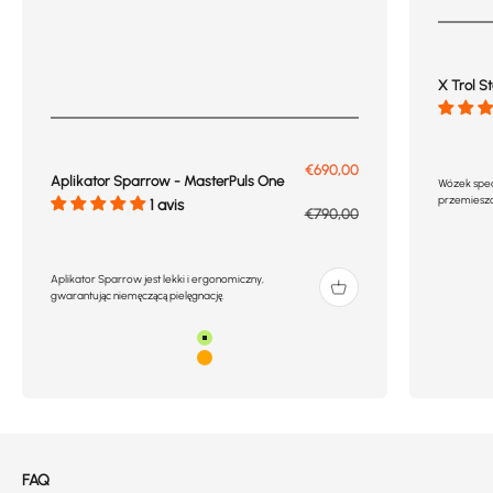
X Trol S
Prix de vente
€690,00
Aplikator Sparrow - MasterPuls One
Wózek spec
przemieszcz
1 avis
Prix normal
€790,00
Aplikator Sparrow jest lekki i ergonomiczny,
gwarantując niemęczącą pielęgnację.
Zielony
Pomarańczowy
FAQ