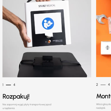
2
4
1
4
Mont
Rozpakuj!
Włóż iglicę d
Nie zapomnij wyjąć płyty transportowej spod
nadajnik.
urządzenia.