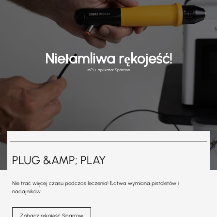
Niełamliwa rękojeść!
MP1 + aplikator Sparrow
PLUG &AMP; PLAY
Nie trać więcej czasu podczas leczenia! Łatwa wymiana pistoletów i
nadajników.
Zobacz rękojeść Sparrow