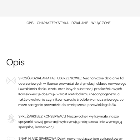
OPIS
CHARAKTERYSTYKA
DZIAŁANIE
WŁĄCZONE
Opis
SPOSÓB DZIAŁANIA FALI UDERZENIOWEJ: Mechaniczne działanie fal
uderzeniowych w tkance prowadzi do stymulacji układu nerwowego
i uwalniania tlenku azotu oraz innych substancji przekaźnikowych.
Konsekwencje obejmują wzrost metabolizmu i neoangiogenezy, a
także uwalnianie czynników wzrostu śródbłonka naczyniowego, co
może następnie prowadzić do zmniejszenia przewlekłego bólu.
SPRĘŻARKI BEZ KONSERWACJI: Niezawodne i wytrzymałe, nasze
sprężarki nowej generacji wytrzymują próbę czasu i nie wymagają
specjalnej konserwacji.
SNAP IN AND SPARROW®: Dzięki nowym połączeniom zatrzaskowym