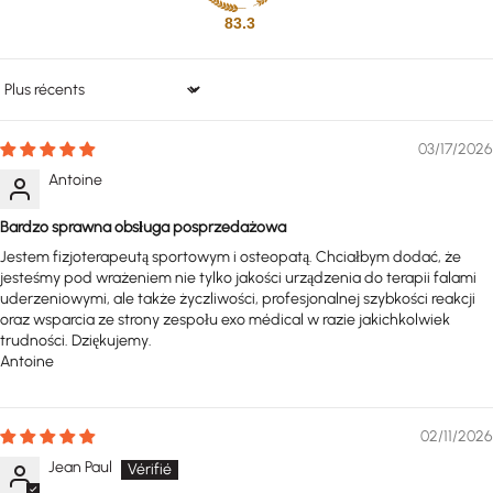
83.3
Sort by
03/17/2026
Antoine
Bardzo sprawna obsługa posprzedażowa
Jestem fizjoterapeutą sportowym i osteopatą. Chciałbym dodać, że
jesteśmy pod wrażeniem nie tylko jakości urządzenia do terapii falami
uderzeniowymi, ale także życzliwości, profesjonalnej szybkości reakcji
oraz wsparcia ze strony zespołu exo médical w razie jakichkolwiek
trudności. Dziękujemy.
Antoine
02/11/2026
Jean Paul