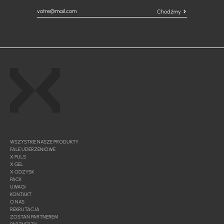
Chodźmy
WSZYSTKIE NASZE PRODUKTY
FALE UDERZENIOWE
X PULS
X GEL
X ODZYSK
PACK
UWAGI
KONTAKT
O NAS
REKRUTACJA
ZOSTAŃ PARTNEREM