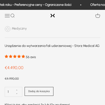
Przejdź do treści
roku - Preferencyjne ceny - Ograniczone ilości
Oferta na po
Exo Medical
Otwarta nawigacja
Wyszukiwanie
Wyświe
Medyczny
Urządzenie do wytwarzania fali uderzeniowej - Storz Medical AG
56 avis
Prix de vente
€4.490,00
Prix normal
€4.990,00
Dodaj do koszyka
Kliknij tutaj, aby zapłacić 3x lub 10x za darmo!