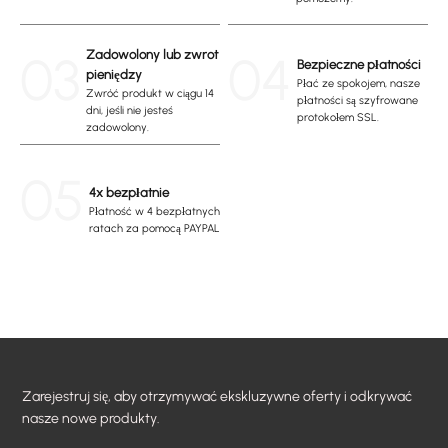
03
Zadowolony lub zwrot
04
Bezpieczne płatności
pieniędzy
Płać ze spokojem, nasze
Zwróć produkt w ciągu 14
płatności są szyfrowane
dni, jeśli nie jesteś
protokołem SSL.
zadowolony.
05
4x bezpłatnie
Płatność w 4 bezpłatnych
ratach za pomocą PAYPAL
Zarejestruj się, aby otrzymywać ekskluzywne oferty i odkrywać
nasze nowe produkty.