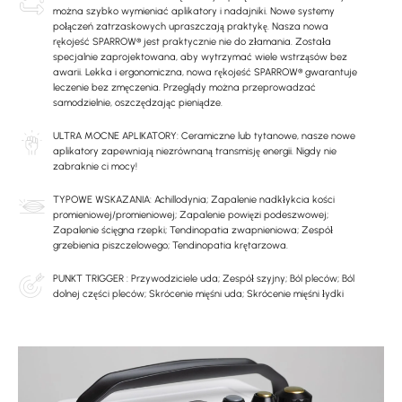
można szybko wymieniać aplikatory i nadajniki. Nowe systemy
połączeń zatrzaskowych upraszczają praktykę. Nasza nowa
rękojeść SPARROW® jest praktycznie nie do złamania. Została
specjalnie zaprojektowana, aby wytrzymać wiele wstrząsów bez
awarii. Lekka i ergonomiczna, nowa rękojeść SPARROW® gwarantuje
leczenie bez zmęczenia. Przeglądy można przeprowadzać
samodzielnie, oszczędzając pieniądze.
ULTRA MOCNE APLIKATORY: Ceramiczne lub tytanowe, nasze nowe
aplikatory zapewniają niezrównaną transmisję energii. Nigdy nie
zabraknie ci mocy!
TYPOWE WSKAZANIA: Achillodynia; Zapalenie nadkłykcia kości
promieniowej/promieniowej; Zapalenie powięzi podeszwowej;
Zapalenie ścięgna rzepki; Tendinopatia zwapnieniowa; Zespół
grzebienia piszczelowego; Tendinopatia krętarzowa.
PUNKT TRIGGER : Przywodziciele uda; Zespół szyjny; Ból pleców; Ból
dolnej części pleców; Skrócenie mięśni uda; Skrócenie mięśni łydki