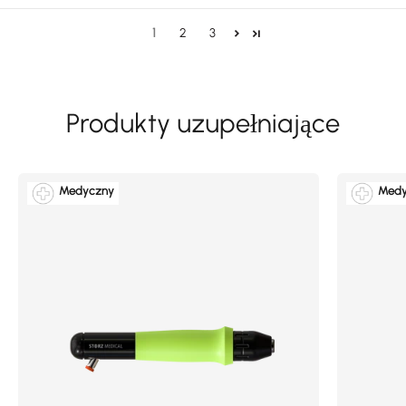
1
2
3
Medyczny
Medy