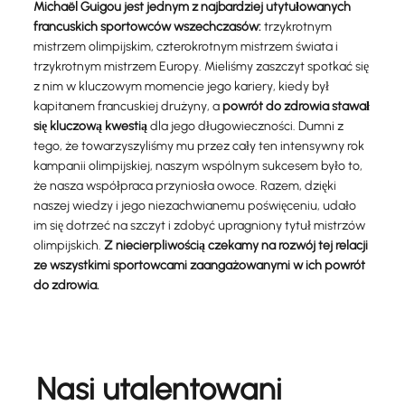
Michaël Guigou jest jednym z najbardziej utytułowanych
francuskich sportowców wszechczasów:
trzykrotnym
mistrzem olimpijskim, czterokrotnym mistrzem świata i
trzykrotnym mistrzem Europy. Mieliśmy zaszczyt spotkać się
z nim w kluczowym momencie jego kariery, kiedy był
kapitanem francuskiej drużyny, a
powrót do zdrowia stawał
się kluczową kwestią
dla jego długowieczności. Dumni z
tego, że towarzyszyliśmy mu przez cały ten intensywny rok
kampanii olimpijskiej, naszym wspólnym sukcesem było to,
że nasza współpraca przyniosła owoce. Razem, dzięki
naszej wiedzy i jego niezachwianemu poświęceniu, udało
im się dotrzeć na szczyt i zdobyć upragniony tytuł mistrzów
olimpijskich.
Z niecierpliwością czekamy na rozwój tej relacji
ze wszystkimi sportowcami zaangażowanymi w ich powrót
do zdrowia.
Nasi utalentowani