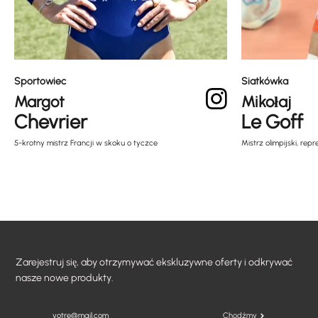
Sportowiec
Siatkówka
Margot
Mikołaj
Chevrier
Le Goff
5-krotny mistrz Francji w skoku o tyczce
Mistrz olimpijski, rep
Zarejestruj się, aby otrzymywać ekskluzywne oferty i odkrywać
nasze nowe produkty.
Chodźmy