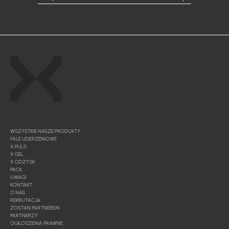
WSZYSTKIE NASZE PRODUKTY
FALE UDERZENIOWE
X PULS
X GEL
X ODZYSK
PACK
UWAGI
KONTAKT
O NAS
REKRUTACJA
ZOSTAŃ PARTNEREM
PARTNERZY
OGŁOSZENIA PRAWNE