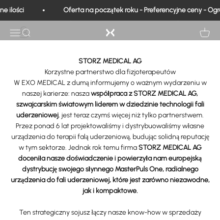
Przejdź do treści
Partnerzy i ambasadorzy
 ilości
Oferta na początek roku - Preferencyjne ceny - Ogra
Exo Medical
Otwarta nawigacja
Wyszukiwanie
Wyświe
STORZ MEDICAL AG
Korzystne partnerstwo dla fizjoterapeutów
W EXO MEDICAL z dumą informujemy o ważnym wydarzeniu w
naszej karierze: nasza
współpraca z STORZ MEDICAL AG,
szwajcarskim światowym liderem w dziedzinie technologii fali
uderzeniowej
, jest teraz czymś więcej niż tylko partnerstwem.
Przez ponad 6 lat projektowaliśmy i dystrybuowaliśmy własne
urządzenia do terapii falą uderzeniową, budując solidną reputację
w tym sektorze. Jednak rok temu firma
STORZ MEDICAL AG
doceniła nasze doświadczenie i powierzyła nam europejską
dystrybucję swojego słynnego MasterPuls One, radialnego
urządzenia do fali uderzeniowej, które jest zarówno niezawodne,
jak i kompaktowe.
Ten strategiczny sojusz łączy nasze know-how w sprzedaży