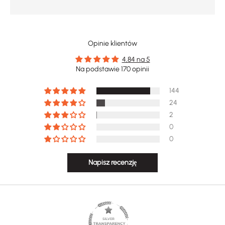
Opinie klientów
4,84 na 5
Na podstawie 170 opinii
144
24
2
0
0
Napisz recenzję