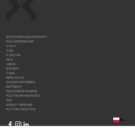
WSZYSTKIE NASZE PRODUKTY
FALE UDERZENIOWE
X PULS
X GEL
X ODZYSK
PACK
UWAGI
KONTAKT
O NAS
REKRUTACJA
ZOSTAŃ PARTNEREM
PARTNERZY
OGŁOSZENIA PRAWNE
POLITYKA PRYWATNOŚCI
FAQ
ZASADY I WARUNKI
POLITYKA ZWROTÓW
PL