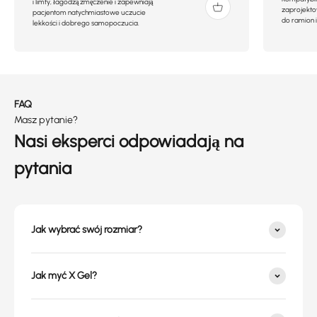
i limfy, łagodzą zmęczenie i zapewniają
zaprojekto
pacjentom natychmiastowe uczucie
do ramion i
lekkości i dobrego samopoczucia.
FAQ
Masz pytanie?
Nasi eksperci odpowiadają na
pytania
Jak wybrać swój rozmiar?
Jak myć X Gel?