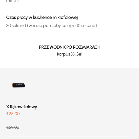
min 2h
Czas pracy w kuchence mikrofalowej
30 sekund (w razie potrzeby kolejne 10 sekund)
PRZEWODNIK PO ROZMIARACH
Korpus X-Gel
X Rękaw żelowy
Prix de vente
€25,00
Prix normal
€59,00