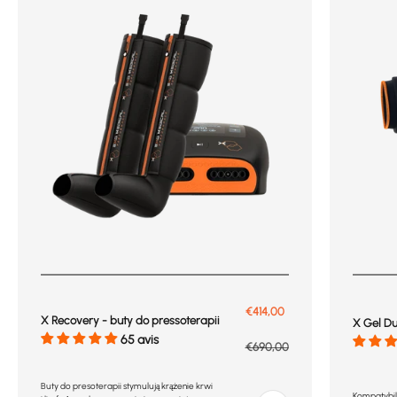
Prix de vente
€414,00
X Recovery - buty do pressoterapii
X Gel D
65 avis
Prix normal
€690,00
Buty do presoterapii stymulują krążenie krwi
Kompatybiln