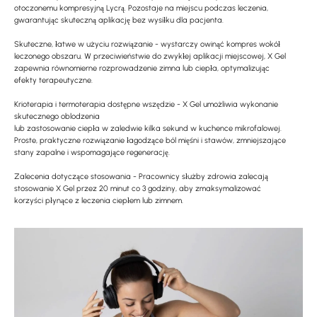
otoczonemu kompresyjną Lycrą. Pozostaje na miejscu podczas leczenia,
gwarantując skuteczną aplikację bez wysiłku dla pacjenta.
Skuteczne, łatwe w użyciu rozwiązanie - wystarczy owinąć kompres wokół
leczonego obszaru. W przeciwieństwie do zwykłej aplikacji miejscowej, X Gel
zapewnia równomierne rozprowadzenie zimna lub ciepła, optymalizując
efekty terapeutyczne.
Krioterapia i termoterapia dostępne wszędzie - X Gel umożliwia wykonanie
skutecznego oblodzenia
lub zastosowanie ciepła w zaledwie kilka sekund w kuchence mikrofalowej.
Proste, praktyczne rozwiązanie łagodzące ból mięśni i stawów, zmniejszające
stany zapalne i wspomagające regenerację.
Zalecenia dotyczące stosowania - Pracownicy służby zdrowia zalecają
stosowanie X Gel przez 20 minut co 3 godziny, aby zmaksymalizować
korzyści płynące z leczenia ciepłem lub zimnem.