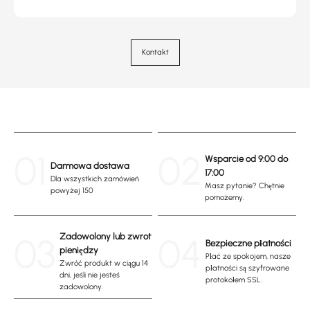
Kontakt
01
02
Wsparcie od 9:00 do
Darmowa dostawa
17:00
Dla wszystkich zamówień
Masz pytanie? Chętnie
powyżej 150
pomożemy.
03
Zadowolony lub zwrot
04
Bezpieczne płatności
pieniędzy
Płać ze spokojem, nasze
Zwróć produkt w ciągu 14
płatności są szyfrowane
dni, jeśli nie jesteś
protokołem SSL.
zadowolony.