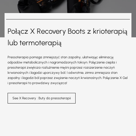
Połącz X Recovery Boots z krioterapią
lub termoterapią
Pressoterapia pomaga zmniejszyć stan zapalny, ułatwiając eliminację
odpadów metabolicznych i nagromadzonych toksyn. Połączenie ciepła i
presoterapii zwiększa rozluźnienie mięśni poprzez rozszerzenie naczyń
krwionośnych i łagodzi uporczywy ból. I odwrotnie, zimno zmniejsza stan
zapalny i łagodzi ból poprzez zwężenie naczyń krwionośnych. Połączenie X Gel
i presoterapii to prawdziwy zwycięzca!
See X Recovery : Buty do pressoterapii