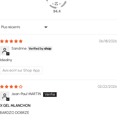
94.4
Sort by
06/18/2026
Sandrine
Idealny
Avis écrit sur Shop App
02/22/2026
Jean-Paul MARTIN
X GEL MLANCHON
BARDZO DOBRZE