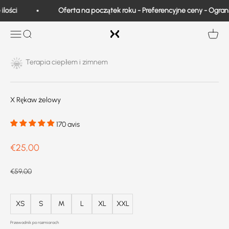
Przejdź do treści
lości
Oferta na początek roku - Preferencyjne ceny - Ogranic
Exo Medical
Otwarta nawigacja
Wyszukiwanie
Wyświe
Terapia ciepłem i zimnem
X Rękaw żelowy
170 avis
Prix de vente
€25,00
Prix normal
€59,00
XS
S
M
L
XL
XXL
Przewodnik po rozmiarach