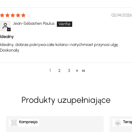
02/14/2026
Jean-Sébastien Paulus
Idealny
Idealny, dobrze pokrywa całe kolano i natychmiast przynosi ulgę.
Doskonały.
1
2
3
Kompresja
Terap