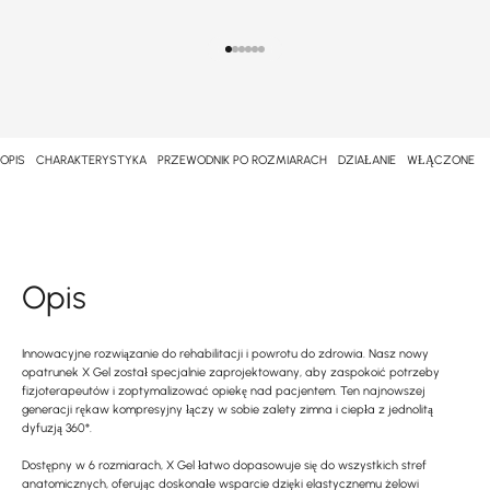
Przejdź do punktu 1
Przejdź do punktu 2
Przejdź do punktu 3
Przejdź do punktu 4
Przejdź do punktu 5
Przejdź do punktu 6
OPIS
CHARAKTERYSTYKA
PRZEWODNIK PO ROZMIARACH
DZIAŁANIE
WŁĄCZONE
Opis
Innowacyjne rozwiązanie do rehabilitacji i powrotu do zdrowia. Nasz nowy
opatrunek X Gel został specjalnie zaprojektowany, aby zaspokoić potrzeby
fizjoterapeutów i zoptymalizować opiekę nad pacjentem. Ten najnowszej
generacji rękaw kompresyjny łączy w sobie zalety zimna i ciepła z jednolitą
dyfuzją 360°.
Dostępny w 6 rozmiarach, X Gel łatwo dopasowuje się do wszystkich stref
anatomicznych, oferując doskonałe wsparcie dzięki elastycznemu żelowi